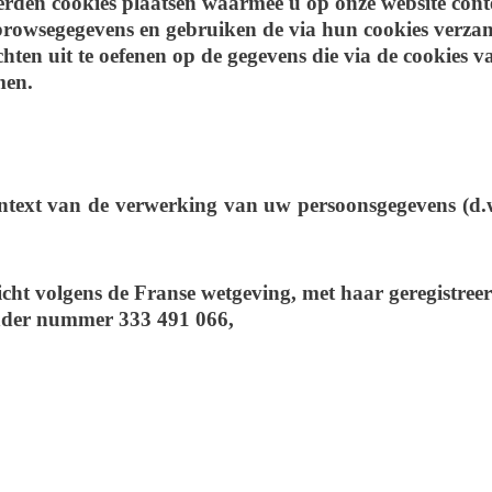
derden cookies plaatsen waarmee u op onze website cont
browsegegevens en gebruiken de via hun cookies verzam
en uit te oefenen op de gegevens die via de cookies va
men.
ontext van de verwerking van uw persoonsgegevens (d.w
ht volgens de Franse wetgeving, met haar geregistreer
 onder nummer 333 491 066,