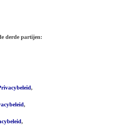
e derde partijen:
rivacybeleid
,
acybeleid
,
cybeleid
,