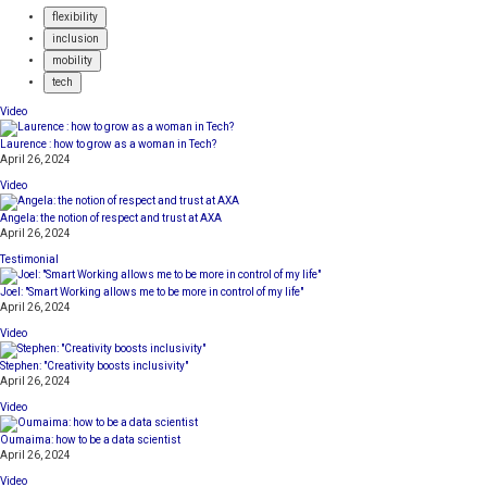
flexibility
inclusion
mobility
tech
Video
Laurence : how to grow as a woman in Tech?
April 26, 2024
Video
Angela: the notion of respect and trust at AXA
April 26, 2024
Testimonial
Joel: "Smart Working allows me to be more in control of my life"
April 26, 2024
Video
Stephen: "Creativity boosts inclusivity"
April 26, 2024
Video
Oumaima: how to be a data scientist
April 26, 2024
Video